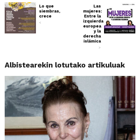
Lo que
Las
siembras,
mujeres:
crece
Entre la
izquierda
<
europea
y la
derecha
islámica
>
Albistearekin lotutako artikuluak