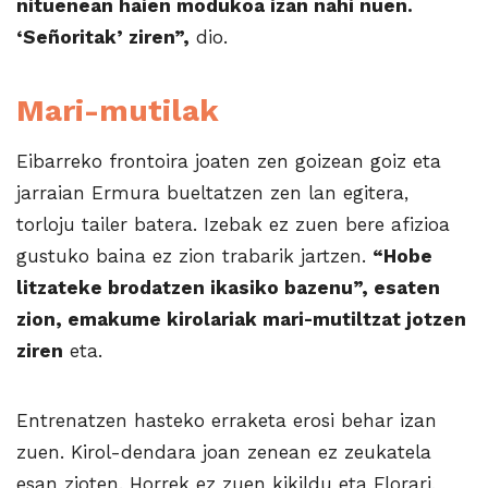
nituenean haien modukoa izan nahi nuen.
‘Señoritak’ ziren”,
dio.
Mari-mutilak
Eibarreko frontoira joaten zen goizean goiz eta
jarraian Ermura bueltatzen zen lan egitera,
torloju tailer batera. Izebak ez zuen bere afizioa
gustuko baina ez zion trabarik jartzen.
“Hobe
litzateke brodatzen ikasiko bazenu”, esaten
zion, emakume kirolariak mari-mutiltzat jo­tzen
ziren
eta.
Entrenatzen hasteko erraketa erosi behar izan
zuen. Kirol-dendara joan zenean ez zeukatela
esan zioten. Horrek ez zuen kikildu eta Florari,