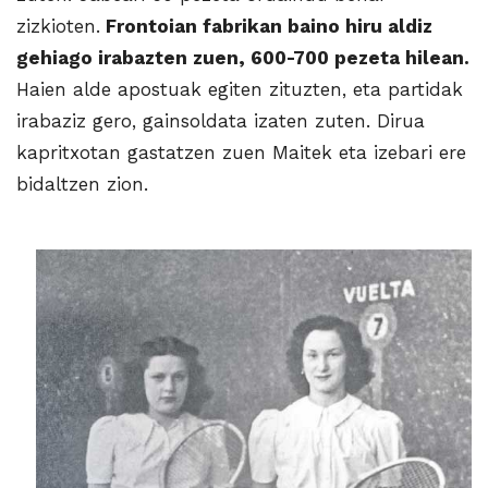
zizkioten.
Frontoian fabrikan baino hiru aldiz
gehiago irabazten zuen, 600-700 pezeta hilean.
Haien alde apostuak egiten zituzten, eta partidak
irabaziz gero, gainsoldata izaten zuten. Dirua
kapritxotan gastatzen zuen Maitek eta izebari ere
bidal­tzen zion.