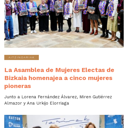
AITZINDARIAK
La Asamblea de Mujeres Electas de
Bizkaia homenajea a cinco mujeres
pioneras
Junto a Lorena Fernández Álvarez, Miren Gutiérrez
Almazor y Ana Urkijo Elorriaga