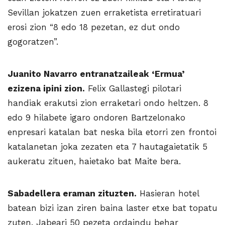
Sevillan jokatzen zuen erraketista erretiratuari
erosi zion “8 edo 18 pezetan, ez dut ondo
gogoratzen”.
Juanito Navarro entranatzaileak ‘Ermua’
ezizena ipini zion.
Felix Gallastegi pilotari
handiak erakutsi zion erraketari ondo heltzen. 8
edo 9 hilabete igaro ondoren Bartzelonako
enpresari katalan bat neska bila etorri zen frontoi
katalanetan joka zezaten eta 7 hautagaietatik 5
aukeratu zituen, haietako bat Maite bera.
Sabadellera eraman zituzten.
Hasieran hotel
batean bizi izan ziren baina laster etxe bat topatu
zuten. Jabeari 50 pezeta ordaindu behar