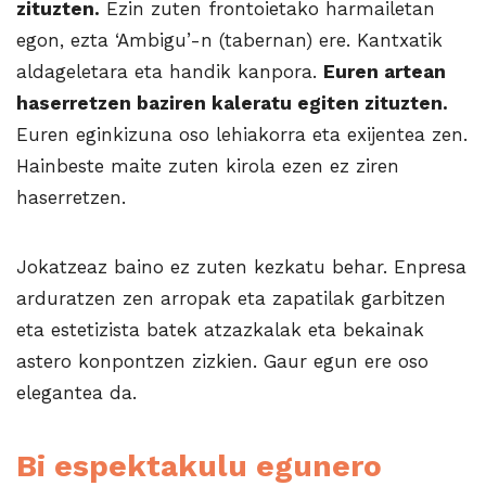
zituzten.
Ezin zuten frontoietako harmailetan
egon, ezta ‘Ambigu’-n (tabernan) ere. Kantxatik
aldageletara eta handik kanpora.
Euren artean
haserretzen baziren kaleratu egiten zituzten.
Euren eginkizuna oso lehiakorra eta exijentea zen.
Hainbeste maite zuten kirola ezen ez ziren
haserretzen.
Jokatzeaz baino ez zuten kezkatu behar. Enpresa
arduratzen zen arropak eta zapatilak garbitzen
eta estetizista batek atzazkalak eta bekainak
astero konpontzen zizkien. Gaur egun ere oso
elegantea da.
Bi espektakulu egunero