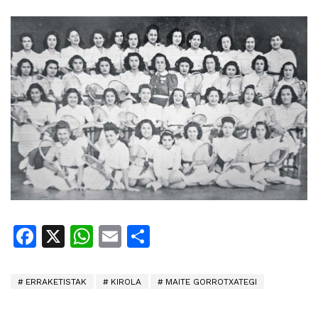
Facebook
X
WhatsApp
Email
Share
ERRAKETISTAK
KIROLA
MAITE GORROTXATEGI