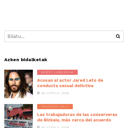
Azken bidalketak
BERRI LABURRAK
Acusan al actor Jared Leto de
conducta sexual delictiva
30 UZTAILA, 2026
EGUNEKO GAIA
Las trabajadoras de las conserveras
de Bizkaia, más cerca del acuerdo
30 UZTAILA, 2026