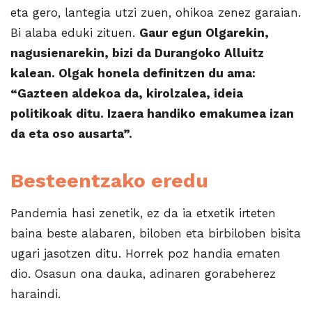
eta gero, lantegia utzi zuen, ohikoa zenez garaian.
Bi alaba eduki zituen.
Gaur egun Olgarekin,
nagusienarekin, bizi da Durangoko Alluitz
kalean. Olgak honela definitzen du ama:
“Gazteen aldekoa da, kirolzalea, ideia
politikoak ditu. Izaera handiko emakumea izan
da eta oso ausarta”.
Besteentzako eredu
Pandemia hasi zenetik, ez da ia etxetik irteten
baina beste alabaren, biloben eta birbiloben bisita
ugari jasotzen ditu. Horrek poz handia ematen
dio. Osasun ona dauka, adinaren gorabeherez
haraindi.