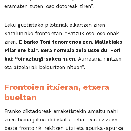
eramaten zuten; oso dotoreak ziren”.
Leku guztietako pilotariak elkartzen ziren
Kataluniako frontoietan. “Batzuk oso-oso onak
ziren.
Eibarko Toni fenomenoa zen. Mallabiako
Pilar ere bai”. Bera normala zela uste du. Hori
bai: “oinaztargi-sakea nuen.
Aurrelaria nintzen
eta atzelariak beldurtzen nituen”.
Frontoien itxieran, etxera
bueltan
Franko diktadoreak erraketistekin amaitu nahi
zuen baina jokoa debekatu beharrean ez zuen
beste frontoirik irekitzen utzi eta apurka-apurka