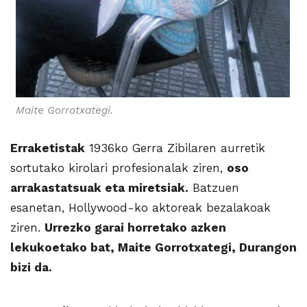
Maite Gorrotxategi.
Erraketistak
1936ko Gerra Zibilaren aurretik
sortutako kirolari profesionalak ziren,
oso
arrakastatsuak eta miretsiak.
Batzuen
esanetan, Hollywood-ko aktoreak bezalakoak
ziren.
Urrezko garai horretako azken
lekukoetako bat, Maite Gorrotxategi, Durangon
bizi da.