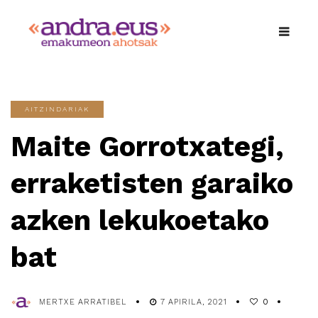
AITZINDARIAK
Maite Gorrotxategi,
erraketisten garaiko
azken lekukoetako
bat
MERTXE ARRATIBEL
7 APIRILA, 2021
0