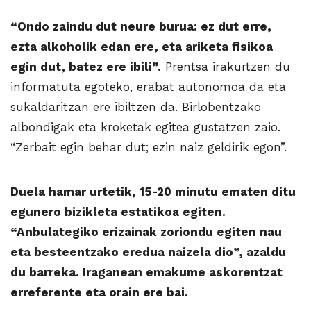
“Ondo zaindu dut neure burua: ez dut erre,
ezta alkoholik edan ere, eta ariketa fisikoa
egin dut, batez ere ibili”.
Prentsa irakurtzen du
informatuta egoteko, erabat autonomoa da eta
sukaldaritzan ere ibiltzen da. Birlobentzako
albondigak eta kroketak egitea gustatzen zaio.
“Zerbait egin behar dut; ezin naiz geldirik egon”.
Duela hamar urtetik, 15-20 minutu ematen ditu
egunero bizikleta estatikoa egiten.
“Anbulategiko erizainak zoriondu egiten nau
eta besteentzako eredua naizela dio”, azaldu
du barreka. Iraganean emakume askorentzat
erreferente eta orain ere bai.