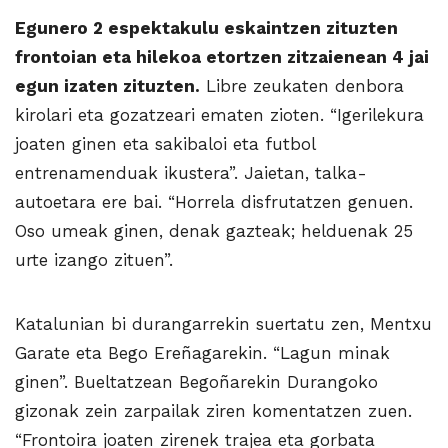
Egunero 2 espektakulu eskaintzen zituzten
frontoian eta hilekoa etortzen zitzaienean 4 jai
egun izaten zituzten.
Libre zeukaten denbora
kirolari eta gozatzeari ematen zioten. “Igerilekura
joaten ginen eta sakibaloi eta futbol
entrenamenduak ikustera”. Jaietan, talka-
autoetara ere bai. “Horrela disfrutatzen genuen.
Oso umeak ginen, denak gazteak; helduenak 25
urte izango zituen”.
Katalunian bi durangarrekin suertatu zen, Mentxu
Garate eta Bego Ereñagarekin. “Lagun minak
ginen”. Buelta­tzean Begoñarekin Durangoko
gizonak zein zarpailak ziren komentatzen zuen.
“Frontoira joaten zirenek trajea eta gorbata