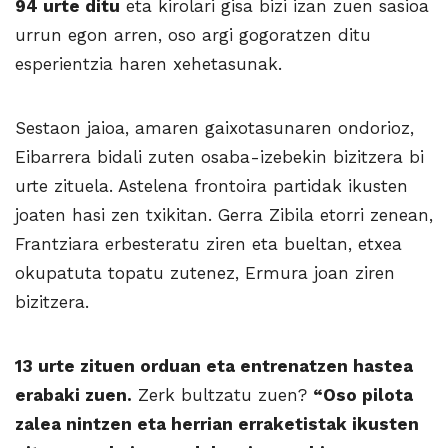
94 urte ditu
eta kirolari gisa bizi izan zuen sasioa
urrun egon arren, oso argi gogoratzen ditu
esperientzia haren xehetasunak.
Sestaon jaioa, amaren gai­xotasunaren ondorioz,
Eibarrera bidali zuten osaba-izebekin bizitzera bi
urte zituela. Astelena frontoira partidak ikusten
joaten hasi zen txikitan. Gerra Zibila etorri zenean,
Frantziara erbesteratu ziren eta bueltan, etxea
okupatuta topatu zutenez, Ermura joan ziren
bizitzera.
13 urte zituen orduan eta entrenatzen hastea
erabaki zuen.
Zerk bultzatu zuen?
“Oso pilota
zalea nintzen eta herrian erraketistak ikusten