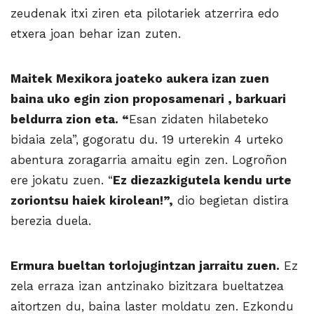
zeudenak itxi ziren eta pilotariek atze­rrira edo
etxera joan behar izan zuten.
Maitek Mexikora joateko aukera izan zuen
baina uko egin zion proposamenari , barkuari
beldurra zion eta. “
Esan zidaten hilabeteko
bidaia zela”, gogoratu du. 19 urterekin 4 urteko
abentura zoragarria amaitu egin zen. Logroñon
ere jokatu zuen. “
Ez diezazkigutela kendu urte
zoriontsu haiek kirolean!”,
dio begietan distira
berezia duela.
Ermura bueltan torlojugintzan jarraitu zuen.
Ez
zela erraza izan antzinako bizitzara bueltatzea
aitortzen du, baina laster moldatu zen. Ezkondu