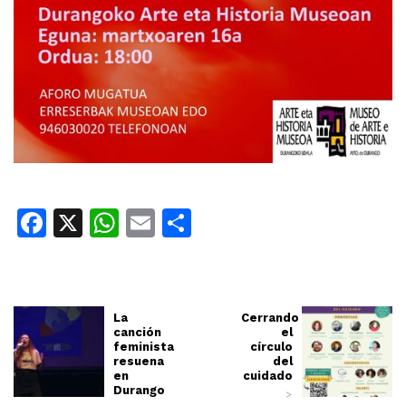
Facebook
X
WhatsApp
Email
Share
La
Cerrando
canción
el
feminista
círculo
resuena
del
en
cuidado
Durango
>