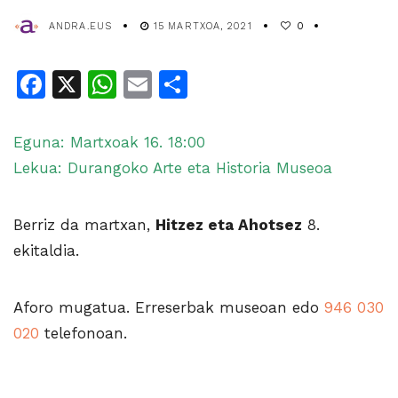
ANDRA.EUS
15 MARTXOA, 2021
0
Facebook
X
WhatsApp
Email
Share
Eguna: Martxoak 16. 18:00
Lekua: Durangoko Arte eta Historia Museoa
Berriz da martxan,
Hitzez eta Ahotsez
8.
ekitaldia.
Aforo mugatua. Erreserbak museoan edo
946 030
020
telefonoan.