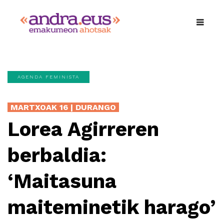
AGENDA FEMINISTA
MARTXOAK 16 | DURANGO
Lorea Agirreren
berbaldia:
‘Maitasuna
maiteminetik harago’