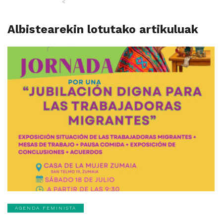
<
Albistearekin lotutako artikuluak
AGENDA FEMINISTA