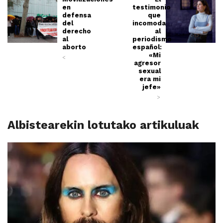
en
testimonio
defensa
que
del
incomoda
derecho
al
al
periodismo
aborto
español:
«Mi
<
agresor
sexual
era mi
jefe»
>
Albistearekin lotutako artikuluak