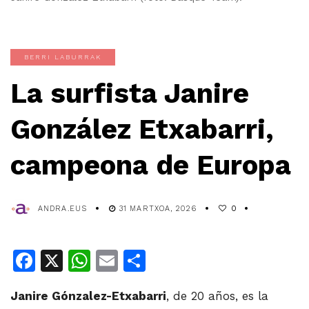
BERRI LABURRAK
La surfista Janire
González Etxabarri,
campeona de Europa
ANDRA.EUS
31 MARTXOA, 2026
0
Facebook
X
WhatsApp
Email
Share
Janire Gónzalez-Etxabarri
, de 20 años, es la