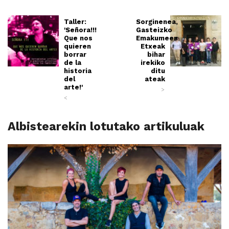
Taller:
Sorginenea,
'Señora!!!
Gasteizko
Que nos
Emakumeen
quieren
Etxeak
borrar
bihar
de la
irekiko
historia
ditu
del
ateak
arte!'
>
<
Albistearekin lotutako artikuluak