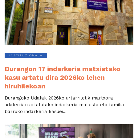
INSTITUZIONALA
Durangon 17 indarkeria matxistako
kasu artatu dira 2026ko lehen
hiruhilekoan
Durangoko Udalak 2026ko urtarriletik martxora
udalerrian artatutako indarkeria matxista eta familia
barruko indarkeria kasuei...