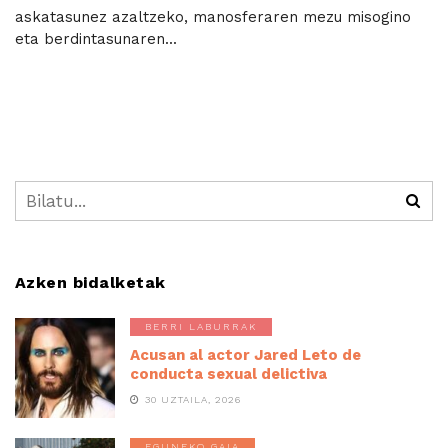
askatasunez azaltzeko, manosferaren mezu misogino
eta berdintasunaren...
Azken bidalketak
BERRI LABURRAK
Acusan al actor Jared Leto de
conducta sexual delictiva
30 UZTAILA, 2026
EGUNEKO GAIA