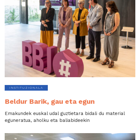
INSTITUZIONALA
Beldur Barik, gau eta egun
Emakundek euskal udal guztietara bidali du material
eguneratua, aholku eta baliabideekin