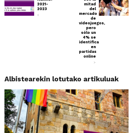
2021-
mitad
2023
del
mercado
<
de
videojuegos,
pero
sólo un
4% se
identifica
en
partidas
online
>
Albistearekin lotutako artikuluak