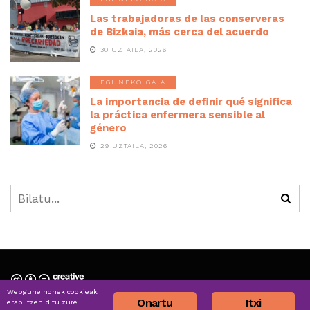
Las trabajadoras de las conserveras
de Bizkaia, más cerca del acuerdo
30 UZTAILA, 2026
EGUNEKO GAIA
La importancia de definir qué significa
la práctica enfermera sensible al
género
29 UZTAILA, 2026
Webgune honek cookieak
Nortzuk gara » Quiénes somos
Onartu
Itxi
erabiltzen ditu zure