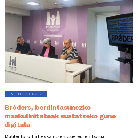
INSTITUZIONALA
Bròders, berdintasunezko
maskulinitateak sustatzeko gune
digitala
Mutilei foro bat eskaintzen zaie euren burua