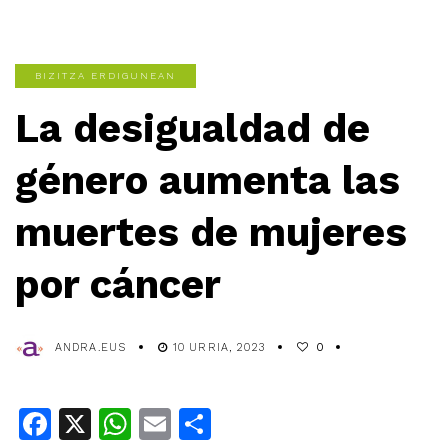
BIZITZA ERDIGUNEAN
La desigualdad de
género aumenta las
muertes de mujeres
por cáncer
ANDRA.EUS
10 URRIA, 2023
0
Facebook
X
WhatsApp
Email
Share