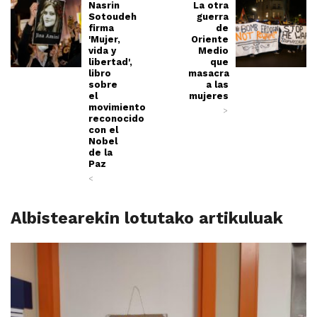
Nasrin
La otra
Sotoudeh
guerra
firma
de
'Mujer,
Oriente
vida y
Medio
libertad',
que
libro
masacra
sobre
a las
el
mujeres
movimiento
>
reconocido
con el
Nobel
de la
Paz
<
Albistearekin lotutako artikuluak