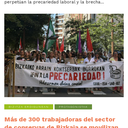
perpetúan la precariedad laboral y la brecha...
BIZITZA ERDIGUNEAN
PROTAGONISTAK
Más de 300 trabajadoras del sector
de conservas de Bizkaia se movilizan