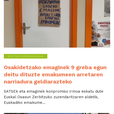
BIZITZA ERDIGUNEAN
Osakidetzako emaginek 9 greba egun
deitu dituzte emakumeen arretaren
narriadura geldiarazteko
SATSEk eta emaginek konpromiso irmoa eskatu dute
Euskal Osasun Zerbitzuko zuzendaritzaren aldetik,
Euskadiko emakume...