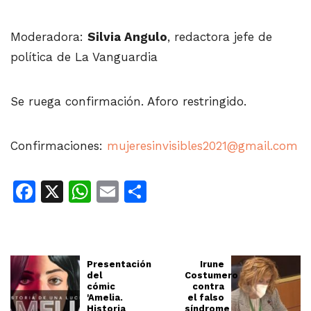
Moderadora:
Silvia Angulo
, redactora jefe de
política de La Vanguardia
Se ruega confirmación. Aforo restringido.
Confirmaciones:
mujeresinvisibles2021@gmail.com
Facebook
X
WhatsApp
Email
Share
Presentación
Irune
del
Costumero
cómic
contra
'Amelia.
el falso
Historia
síndrome