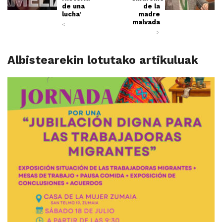
de una
de la
lucha'
madre
malvada
<
>
Albistearekin lotutako artikuluak