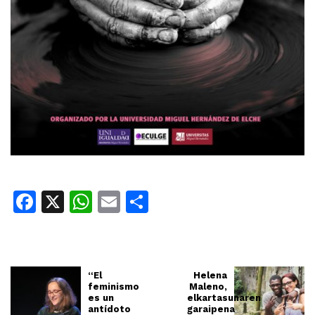
Facebook
X
WhatsApp
Email
Share
“El
Helena
feminismo
Maleno,
es un
elkartasunaren
antídoto
garaipena