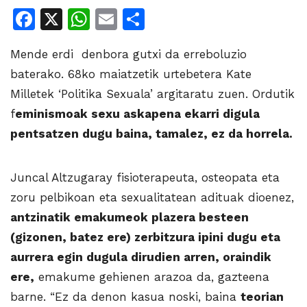
Facebook
X
WhatsApp
Email
Share
Mende erdi denbora gutxi da erreboluzio
baterako. 68ko maiatzetik urtebetera Kate
Milletek ‘Politika Sexuala’ argitaratu zuen. Ordutik
f
eminismoak sexu askapena ekarri digula
pentsatzen dugu baina, tamalez, ez da horrela.
Juncal Altzugaray fisioterapeuta, osteopata eta
zoru pelbikoan eta sexualitatean adituak dioenez,
antzinatik emakumeok plazera besteen
(gizonen, batez ere) zerbitzura ipini dugu eta
aurrera egin dugula dirudien arren, oraindik
ere,
emakume gehienen arazoa da, gazteena
barne. “Ez da denon kasua noski, baina
teorian