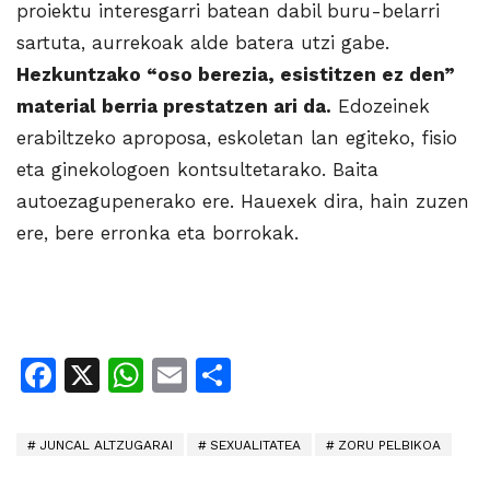
proiektu interesgarri batean dabil buru-belarri
sartuta, aurrekoak alde batera utzi gabe.
Hezkuntzako “oso berezia, esistitzen ez den”
material berria prestatzen ari da.
Edozeinek
erabiltzeko aproposa, eskoletan lan egiteko, fisio
eta ginekologoen kontsultetarako. Baita
autoezagupenerako ere. Hauexek dira, hain zuzen
ere, bere erronka eta borrokak.
Facebook
X
WhatsApp
Email
Share
JUNCAL ALTZUGARAI
SEXUALITATEA
ZORU PELBIKOA