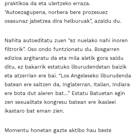
praktikoa da eta ulertzeko erraza.
“Autoezagupena, norbera bere prozesuez
osasunaz jabetzea dira helburuak”, azaldu du.
Nahita autoeditatu zuen “ez nuelako nahi inoren
filtrorik”. Oso ondo funtzionatu du. Bosgarren
edizioa argitaratu da eta mila aletik gora saldu
ditu, ez bakarrik estatuko liburudendetan baizik
eta atzerrian ere bai. “Los Angeleseko liburudenda
batean ere saltzen da, Inglaterran, Italian, Indiara
ere bota dut aleren bat…” Estatu Batuetan egin
zen sexualitate kongresu batean ere ikasleei
ikastaro bat eman zien.
Momentu honetan gazte aktibo hau beste