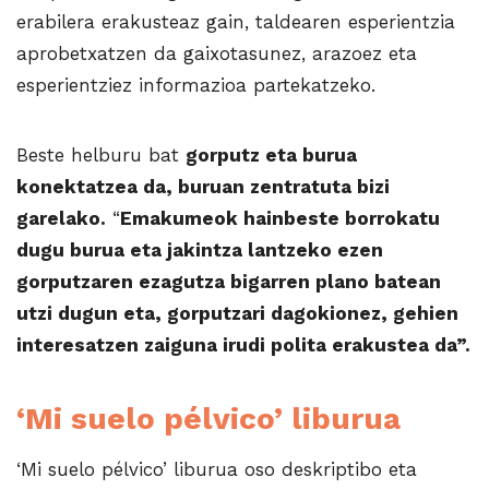
erabilera erakusteaz gain, taldearen esperientzia
aprobetxatzen da gaixotasunez, arazoez eta
esperientziez informazioa partekatzeko.
Beste helburu bat
gorputz eta burua
konektatzea da, buruan zentratuta bizi
garelako.
“
Emakumeok hainbeste borrokatu
dugu burua eta jakintza lantzeko ezen
gorputzaren ezagutza bigarren plano batean
utzi dugun eta, gorputzari dagokionez, gehien
interesatzen zaiguna irudi polita erakustea da”.
‘Mi suelo pélvico’ liburua
‘Mi suelo pélvico’ liburua oso deskriptibo eta