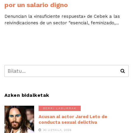
por un salario digno
Denuncian la «insuficiente respuesta» de Cebek a las
reivindicaciones de un sector “esencial, feminizado,...
Azken bidalketak
BERRI LABURRAK
Acusan al actor Jared Leto de
conducta sexual delictiva
30 UZTAILA, 2026