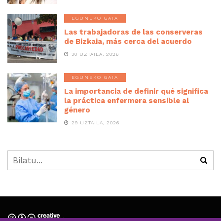
EGUNEKO GAIA
Las trabajadoras de las conserveras
de Bizkaia, más cerca del acuerdo
30 UZTAILA, 2026
EGUNEKO GAIA
La importancia de definir qué significa
la práctica enfermera sensible al
género
29 UZTAILA, 2026