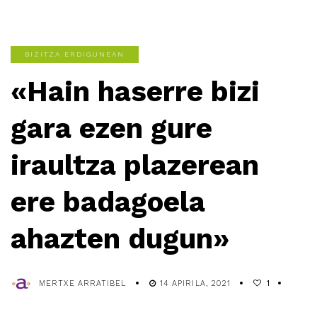
BIZITZA ERDIGUNEAN
«Hain haserre bizi
gara ezen gure
iraultza plazerean
ere badagoela
ahazten dugun»
MERTXE ARRATIBEL
14 APIRILA, 2021
1