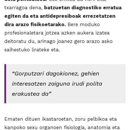
txarragoa dena,
batzuetan diagnostiko erratua
egiten da eta antidepresiboak errezetatzen
dira arazo fisikoetarako.
Bere moduko
profesionaletara jotzea azken aukera izatea
deitoratu du, arinago joanez gero arazo asko
saihestuko lirateke eta.
“Gorputzari dagokionez, gehien
interesatzen zaiguna irudi polita
erakustea da”
Ematen dituen ikastaroetan, zoru pelbikoa eta
kanpoko sexu organoen fisiologia, anatomia eta