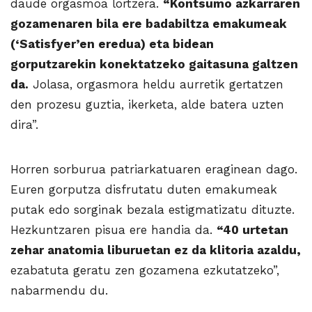
daude orgasmoa lortzera.
“Kontsumo azkarraren
gozamenaren bila ere badabiltza emakumeak
(‘Satisfyer’en eredua) eta bidean
gorputzarekin konektatzeko gaitasuna galtzen
da.
Jolasa, orgasmora heldu aurretik gertatzen
den prozesu guztia, ikerketa, alde batera uzten
dira”.
Horren sorburua patriarkatuaren eraginean dago.
Euren gorputza disfrutatu duten emakumeak
putak edo sorginak bezala estigmatizatu dituzte.
Hezkuntzaren pisua ere handia da.
“40 urtetan
zehar anatomia liburuetan ez da klitoria azaldu,
ezabatuta geratu zen gozamena ezkutatzeko”,
nabarmendu du.