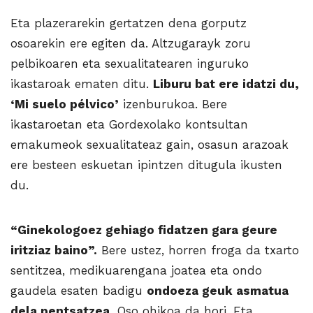
Eta plazerarekin gertatzen dena gorputz
osoarekin ere egiten da. Altzugarayk zoru
pelbikoaren eta sexualitatearen inguruko
ikastaroak ematen ditu.
Liburu bat ere idatzi du,
‘Mi suelo pélvico’
izenburukoa. Bere
ikastaroetan eta Gordexolako kontsultan
emakumeok sexualitateaz gain, osasun arazoak
ere besteen eskuetan ipintzen ditugula ikusten
du.
“Ginekologoez gehiago fidatzen gara geure
iritziaz baino”.
Bere ustez, horren froga da txarto
sentitzea, medikuarengana joatea eta ondo
gaudela esaten badigu
ondoeza geuk asmatua
dela pentsatzea.
Oso ohikoa da hori. Eta,