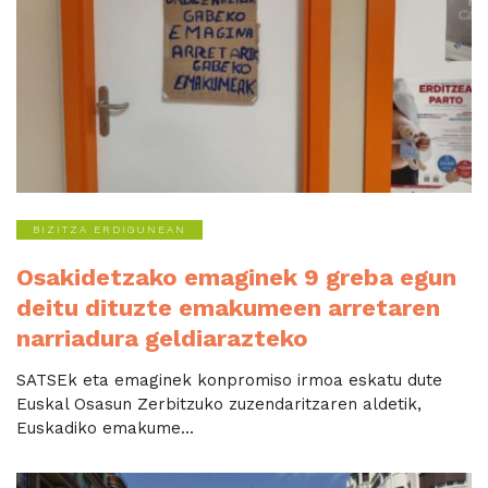
BIZITZA ERDIGUNEAN
Osakidetzako emaginek 9 greba egun
deitu dituzte emakumeen arretaren
narriadura geldiarazteko
SATSEk eta emaginek konpromiso irmoa eskatu dute
Euskal Osasun Zerbitzuko zuzendaritzaren aldetik,
Euskadiko emakume...