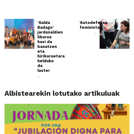
‘Salda
'Autodefensa
Badago’
feminista'
jardunaldien
>
liburua
hasi da
banatzen
eta
hiriburuetara
helduko
da
laster
<
Albistearekin lotutako artikuluak