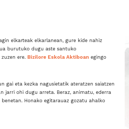
agin elkarteak elkarlanean, gure kide nahiz
rua burutuko dugu aste santuko
 zuzen ere.
Bizilore Eskola Aktiboan
egingo
 gai eta kezka nagusietatik ateratzen saiatzen
 jarri ohi dugu arreta. Beraz, animatu, ederra
a, benetan. Honako egitarauaz gozatu ahalko