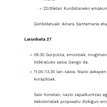
22.00etan Kurdistaneko emakum
Gonbidatuak: Ainara Santamaria eta
Larunbata 27
09.30 Gorputza, emozioak, mugimend
bideratuko saioa izango da.
11.00-13.30 lan-saioa. Nazio askapen
korapiloak.
Saio honetan, nazio zapalkuntzaz e
dekolonialak proposatu dizkigun err