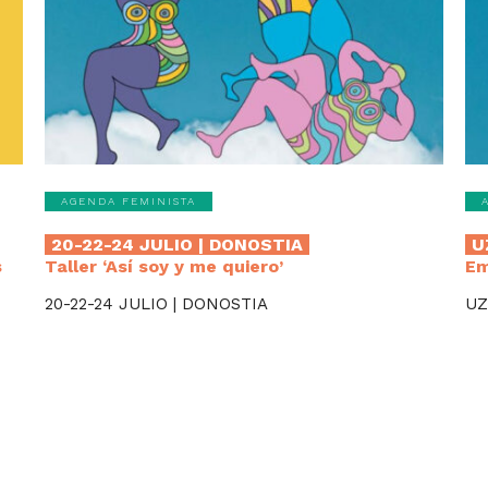
AGENDA FEMINISTA
20-22-24 JULIO | DONOSTIA
U
s
Taller ‘Así soy y me quiero’
Em
20-22-24 JULIO | DONOSTIA
UZ