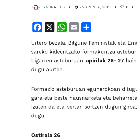
ANDRA.EUS
25 APIRILA, 2019
0
Facebook
X
WhatsApp
Email
Share
Urtero bezala, Bilgune Feministak eta Em
sareko kideentzako formakuntza astebu
bigarren asteburuan,
apirilak 26- 27
hain
dugu aurten.
Formazio asteburuan egunerokoan ditugun
gara eta beste hausnarketa eta beharretan
izaten da eta bertan sortzen dugun giro
dugu:
Ostirala 26