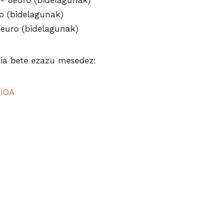
- 8euro (bidelagunak)
o (bidelagunak)
euro (bidelagunak)
ia bete ezazu mesedez:
IOA