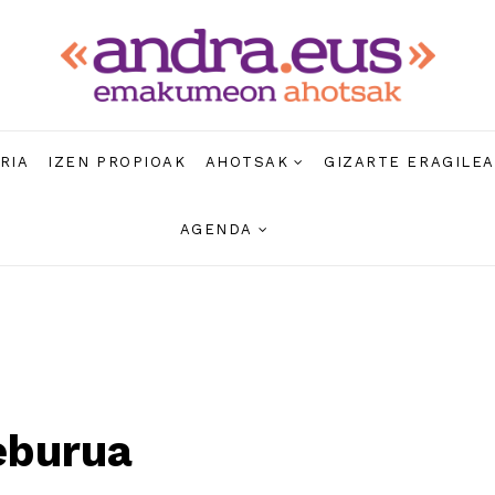
RIA
IZEN PROPIOAK
AHOTSAK
GIZARTE ERAGILE
AGENDA
eburua