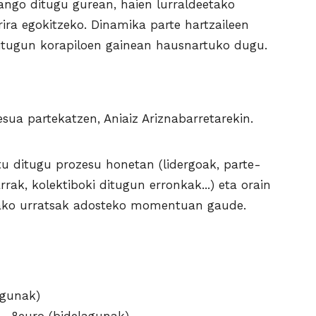
ango ditugu gurean, haien lurraldeetako
rrira egokitzeko. Dinamika parte hartzaileen
a ditugun korapiloen gainean hausnartuko dugu.
esua partekatzen, Aniaiz Ariznabarretarekin.
tu ditugu prozesu honetan (lidergoak, parte-
ak, kolektiboki ditugun erronkak...) eta orain
irako urratsak adosteko momentuan gaude.
agunak)