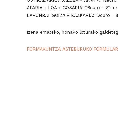
OSTIRAL ARRATSALDEA + AFARIA: 12euro 
AFARIA + LOA + GOSARIA: 26euro - 22eur
LARUNBAT GOIZA + BAZKARIA: 12euro - 8
Izena emateko, honako loturako galdeteg
FORMAKUNTZA ASTEBURUKO FORMULAR