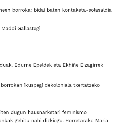
een borroka: bidai baten kontaketa-solasaldia
 Maddi Gallastegi
uak. Edurne Epeldek eta Ekhiñe Eizagirrek
 borrokan ikuspegi dekoloniala txertatzeko
giten dugun hausnarketari feminismo
onkak gehitu nahi dizkiogu. Horretarako Maria