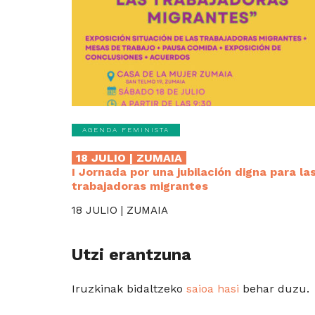
AGENDA FEMINISTA
18 JULIO | ZUMAIA
I Jornada por una jubilación digna para la
trabajadoras migrantes
18 JULIO | ZUMAIA
Utzi erantzuna
Iruzkinak bidaltzeko
saioa hasi
behar duzu.