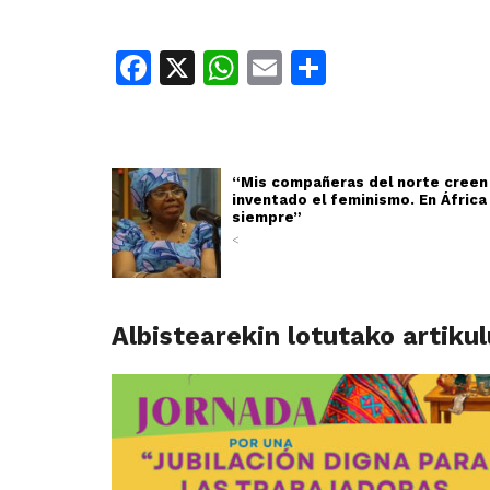
Facebook
X
WhatsApp
Email
Share
“Mis compañeras del norte creen
inventado el feminismo. En África
siempre”
<
Albistearekin lotutako artiku