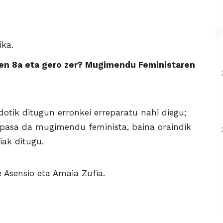
ika.
en 8a eta gero zer? Mugimendu Feministaren
otik ditugun erronkei erreparatu nahi diegu;
pasa da mugimendu feminista, baina oraindik
iak ditugu.
 Asensio eta Amaia Zufia.