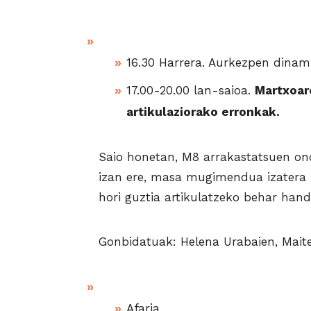
16.30 Harrera. Aurkezpen dinam
17.00-20.00 lan-saioa.
Martxoar
artikulaziorako erronkak.
Saio honetan, M8 arrakastatsuen ond
izan ere, masa mugimendua izatera 
hori guztia artikulatzeko behar hand
Gonbidatuak: Helena Urabaien, Maite
Afaria