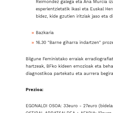
Reimondez galega eta Ana Murcia iz
esperientzietatik ikasi eta Euskal He
bidez, kide gzutien iritziak jaso et
Bazkaria
16.30 "Barne giharra indartzen" proz
Bilgune Feministako erraiak erradiografia
hartzeak, BFko kideen emozioak eta beharr
diagnostikoa partekatu eta aurrera beg
Prezioa:
EGONALDI OSOA: 33euro - 27euro (bidel