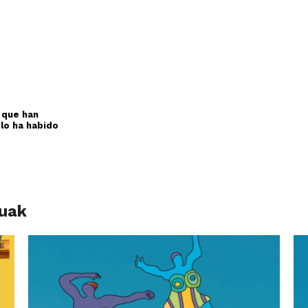
 que han
 lo ha habido
luak