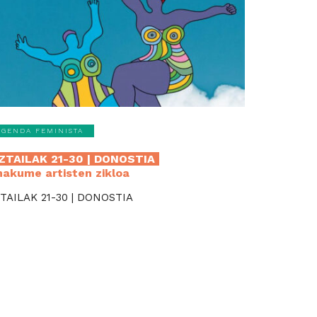
AGENDA FEMINISTA
ZTAILAK 21-30 | DONOSTIA
akume artisten zikloa
TAILAK 21-30 | DONOSTIA