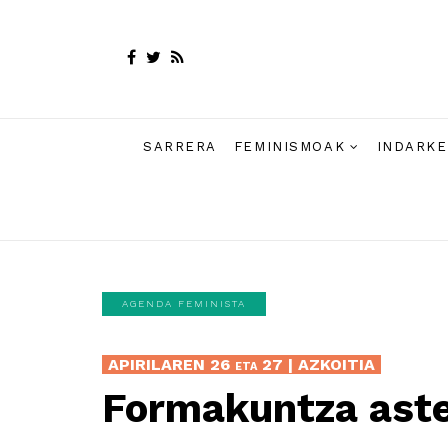
SARRERA
FEMINISMOAK
INDARKE
AGENDA FEMINISTA
APIRILAREN 26 eta 27 | AZKOITIA
Formakuntza ast