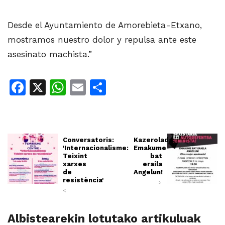
Desde el Ayuntamiento de Amorebieta-Etxano,
mostramos nuestro dolor y repulsa ante este
asesinato machista.”
Facebook
X
WhatsApp
Email
Share
Conversatoris:
Kazerolada:
'Internacionalisme:
Emakume
Teixint
bat
xarxes
eraila
de
Angelun!
resistència'
>
<
Albistearekin lotutako artikuluak