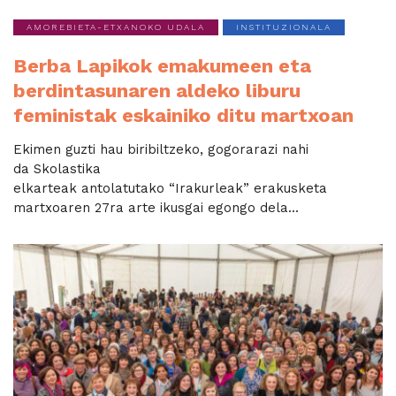
AMOREBIETA-ETXANOKO UDALA
INSTITUZIONALA
Berba Lapikok emakumeen eta
berdintasunaren aldeko liburu
feministak eskainiko ditu martxoan
Ekimen guzti hau biribiltzeko, gogorarazi nahi
da Skolastika
elkarteak antolatutako “Irakurleak” erakusketa
martxoaren 27ra arte ikusgai egongo dela...