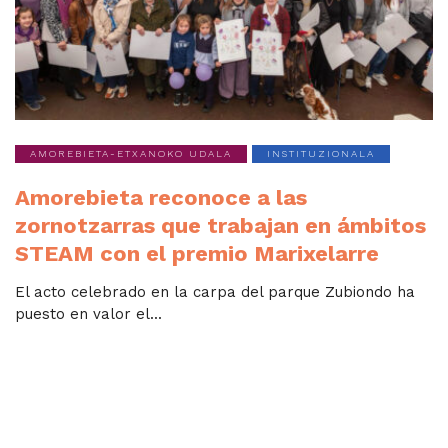
AMOREBIETA-ETXANOKO UDALA
INSTITUZIONALA
Amorebieta reconoce a las
zornotzarras que trabajan en ámbitos
STEAM con el premio Marixelarre
El acto celebrado en la carpa del parque Zubiondo ha
puesto en valor el...