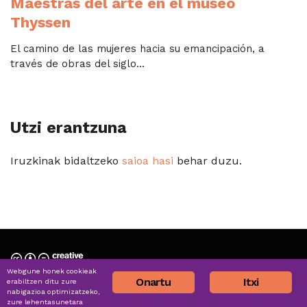
Maestras del arte en el museo
Thyssen
El camino de las mujeres hacia su emancipación, a
través de obras del siglo...
Utzi erantzuna
Iruzkinak bidaltzeko
saioa hasi
behar duzu.
Webgune honek cookieak
Nortzuk gara » Quiénes somos
Onartu
Itxi
erabiltzen ditu zure
nabigazioa optimizatzeko,
Harremana » Contacto
zure lehentasunetara