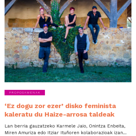
PROPOSAMENAK
‘Ez dogu zor ezer’ disko feminista
kaleratu du Haize-arrosa taldeak
Lan berria gauzatzeko Karmele Jaio, Onintza Enbeita,
Miren Amuriza edo Itziar Ituñoren kolaborazioak izan...