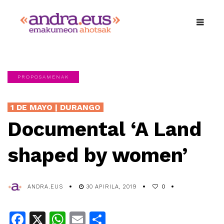
PROPOSAMENAK
1 DE MAYO | DURANGO
Documental ‘A Land
shaped by women’
ANDRA.EUS
30 APIRILA, 2019
0
Facebook
X
WhatsApp
Email
Share