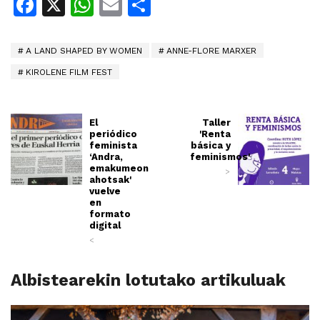
Facebook
X
WhatsApp
Email
Share
A LAND SHAPED BY WOMEN
ANNE-FLORE MARXER
KIROLENE FILM FEST
El
Taller
periódico
'Renta
feminista
básica y
‘Andra,
feminismos'
emakumeon
>
ahotsak'
vuelve
en
formato
digital
<
Albistearekin lotutako artikuluak