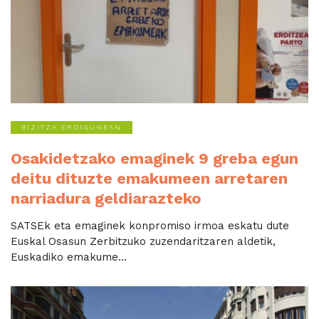
BIZITZA ERDIGUNEAN
Osakidetzako emaginek 9 greba egun
deitu dituzte emakumeen arretaren
narriadura geldiarazteko
SATSEk eta emaginek konpromiso irmoa eskatu dute
Euskal Osasun Zerbitzuko zuzendaritzaren aldetik,
Euskadiko emakume...