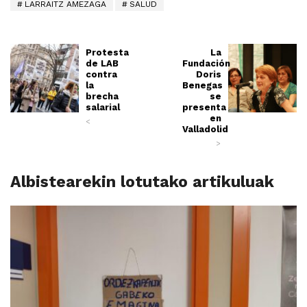
LARRAITZ AMEZAGA
SALUD
Protesta
La
de LAB
Fundación
contra
Doris
la
Benegas
brecha
se
salarial
presenta
en
<
Valladolid
>
Albistearekin lotutako artikuluak