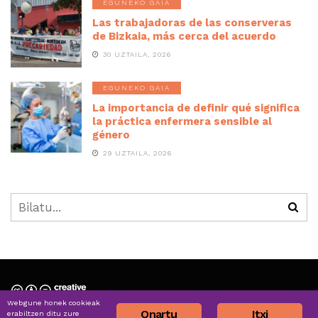
EGUNEKO GAIA
Las trabajadoras de las conserveras
de Bizkaia, más cerca del acuerdo
30 UZTAILA, 2026
EGUNEKO GAIA
La importancia de definir qué significa
la práctica enfermera sensible al
género
29 UZTAILA, 2026
Webgune honek cookieak
Nortzuk gara » Quiénes somos
Onartu
Itxi
erabiltzen ditu zure