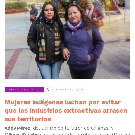
VOCES DEL SUR
9 MAIATZA, 2019
Mujeres indígenas luchan por evitar
que las industrias extractivas arrasen
sus territorios
Addy Pérez
, del Centro de la Mujer de Chiapas, y
Mikeas Sánchez
, defensora del territorio zoque (México)