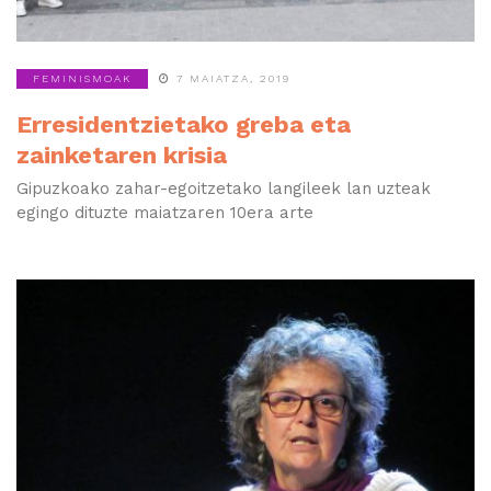
FEMINISMOAK
7 MAIATZA, 2019
Erresidentzietako greba eta
zainketaren krisia
Gipuzkoako zahar-egoitzetako langileek lan uzteak
egingo dituzte maiatzaren 10era arte