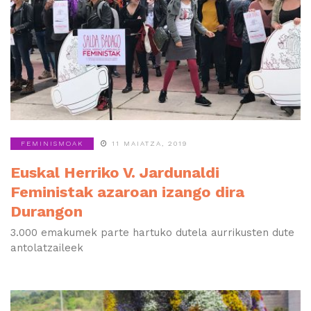
FEMINISMOAK
11 MAIATZA, 2019
Euskal Herriko V. Jardunaldi
Feministak azaroan izango dira
Durangon
3.000 emakumek parte hartuko dutela aurrikusten dute
antolatzaileek