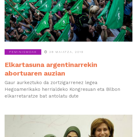
FEMINISMOAK
28 MAIATZA, 2019
Elkartasuna argentinarrekin
abortuaren auzian
Gaur aurkeztuko da zortzigarrenez legea
Hegoamerikako herrialdeko Kongresuan eta Bilbon
elkarretaratze bat antolatu dute