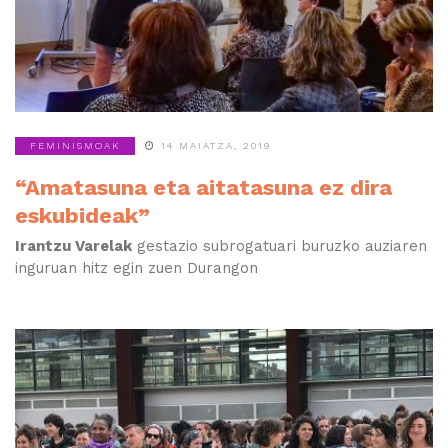
FEMINISMOAK
14 MAIATZA, 2019
“Amatasuna eta aitatasuna ez dira
eskubideak”
Irantzu Varelak
gestazio subrogatuari buruzko auziaren
inguruan hitz egin zuen Durangon