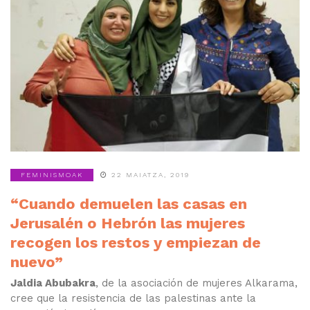
FEMINISMOAK
22 MAIATZA, 2019
“Cuando demuelen las casas en
Jerusalén o Hebrón las mujeres
recogen los restos y empiezan de
nuevo”
Jaldia Abubakra
, de la asociación de mujeres Alkarama,
cree que la resistencia de las palestinas ante la