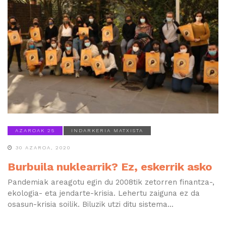
AZAROAK 25
INDARKERIA MATXISTA
30 AZAROA, 2020
Burbuila nuklearrik? Ez, eskerrik asko
Pandemiak areagotu egin du 2008tik zetorren finantza-,
ekologia- eta jendarte-krisia. Lehertu zaiguna ez da
osasun-krisia soilik. Biluzik utzi ditu sistema...