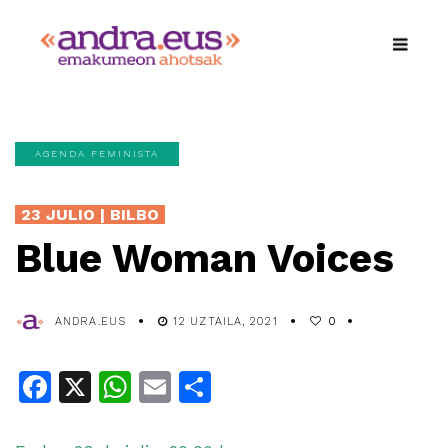
AGENDA FEMINISTA
23 JULIO | BILBO
Blue Woman Voices
ANDRA.EUS
12 UZTAILA, 2021
0
Facebook
X
WhatsApp
Email
Share