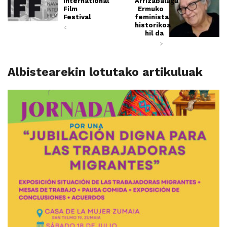
International
Arrizabalaga
Film
Ermuko
Festival
feminista
historikoa
<
hil da
>
Albistearekin lotutako artikuluak