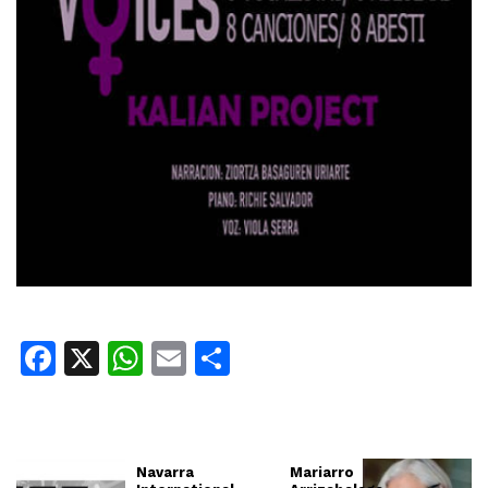
Facebook
X
WhatsApp
Email
Share
Navarra
Mariarro