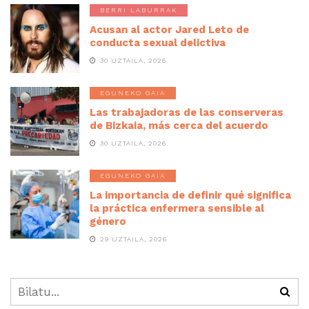
BERRI LABURRAK
Acusan al actor Jared Leto de
conducta sexual delictiva
30 UZTAILA, 2026
EGUNEKO GAIA
Las trabajadoras de las conserveras
de Bizkaia, más cerca del acuerdo
30 UZTAILA, 2026
EGUNEKO GAIA
La importancia de definir qué significa
la práctica enfermera sensible al
género
29 UZTAILA, 2026