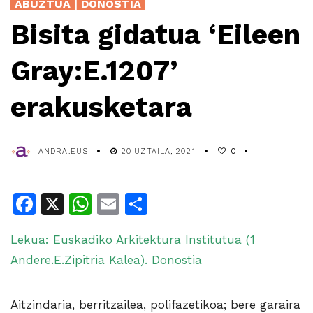
ABUZTUA | DONOSTIA
Bisita gidatua ‘Eileen
Gray:E.1207’
erakusketara
ANDRA.EUS
20 UZTAILA, 2021
0
Facebook
X
WhatsApp
Email
Share
Lekua: Euskadiko Arkitektura Institutua (1
Andere.E.Zipitria Kalea). Donostia
Aitzindaria, berritzailea, polifazetikoa; bere garaira