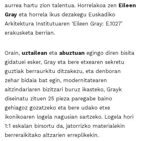
aurrea hartu zion talentua. Horrelakoa zen
Eileen
Gray
eta horrela ikus dezakegu Euskadiko
Arkitektura Institutuaren ‘Eileen Gray: E.1027’
erakusketa berrian.
Orain,
uztailean
eta
abuztuan
egingo diren bisita
gidatuei esker, Gray eta bere etxearen sekretu
guztiak berraurkitu ditzakezu, eta denboran
zehar bidaia bat egin, modernitatearen
aitzindariaren bizitzari buruz ikasteko, Grayk
diseinatu zituen 25 pieza paregabe baino
gehiagoz gozatzeko eta bere udako etxe
ikonikoaren logela nagusian sartzeko. Logela hori
1:1 eskalan birsortu da, jatorrizko materialekin
berreraikitako altzarien erreplikekin.