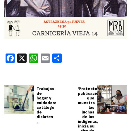
Facebook
X
WhatsApp
Email
Share
Trabajos
'Protectoras',
de
publicación
hogar y
que
cuidados:
muestra
catálogo
las
de
luchas
dislates
de las
indígenas,
<
inicia su
gira de