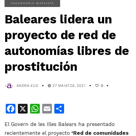
INDARKERIA MATXISTA
Baleares lidera un
proyecto de red de
autonomías libres de
prostitución
ANDRA.EUS
27 MAIATZA, 2021
0
Facebook
X
WhatsApp
Email
Share
El Govern de les Illes Balears ha presentado
recientemente el proyecto
‘Red de comunidades