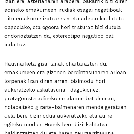
Izan ere, azterlanaren arabera, bakarrik bizi diren
adineko emakumeen irudiak osagai negatiboak
ditu emakume izatearekin eta adinarekin lotuta
dagoelako, eta egoera hori tristuraz bizi dutela
ondorioztatzen da, estereotipo negatibo bat
indartuz.
Hausnarketa gisa, lanak ohartarazten du,
emakumeen eta gizonen berdintasunaren arloan
lorpenak izan diren arren, bizimodu hori
aukeratzeko askatasunari dagokionez,
protagonista adineko emakume bat denean,
nolabaiteko gizarte-baimenaren mende geratzen
dela bere bizimodua aukeratzeko eta aurre
egiteko modua. Honek bere bizi-kalitatea
baldintzatzen du eta haren zaurgarritasuna