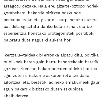
areagotu dezake. Hala ere, gizarte-oztopo horiek
gorabehera, bakarrik bizitzea hazkunde
pertsonalerako eta gizarte-ekarpenerako aukera
bat dela egiaztatu da ikerketan zehar, eta bizi-
esperientzia honetako protagonistek positiboki
baloratu dute nagusiki aukera hori.
Ikertzaile-taldeak bi erronka aipatu ditu, politika
publikoek beren gain hartu beharrekoak: batetik,
gazteak zirenean bakardadearen aldeko hautua
egin zuten emakume askoren rol aitzindaria
aitortzea, eta, bestetik, adineko emakumeek gaur
egun bakarrik bizitzeko duten eskubidea
ahalbidetzea.