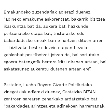
Emakundeko zuzendariak adierazi duenez,
“adineko emakume askorentzat, bakarrik bizitzea
ikaskuntza bat da, aukera bat, hazkunde
pertsonaleko etapa bat; tristurazko edo
bakardadezko uneak barne hartzen dituen arren
— bizitzako beste edozein etapan bezala —,
gehienbat positibotzat jotzen da, bai sortutako
egoera batengatik bertara iritsi direnen artean, bai
askatasunez aukeratu dutenen artean ere”.
Bestalde, Lucho Royero Gizarte Politiketako
zinegotziak adierazi duenez, Gasteizko BIZAN
zentroen sarearen zeharkako ardatzetako bat
“bakardadea arintzea eta adinekoen harremanak,