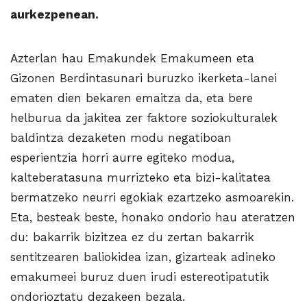
aurkezpenean.
Azterlan hau Emakundek Emakumeen eta
Gizonen Berdintasunari buruzko ikerketa-lanei
ematen dien bekaren emaitza da, eta bere
helburua da jakitea zer faktore soziokulturalek
baldintza dezaketen modu negatiboan
esperientzia horri aurre egiteko modua,
kalteberatasuna murrizteko eta bizi-kalitatea
bermatzeko neurri egokiak ezartzeko asmoarekin.
Eta, besteak beste, honako ondorio hau ateratzen
du: bakarrik bizitzea ez du zertan bakarrik
sentitzearen baliokidea izan, gizarteak adineko
emakumeei buruz duen irudi estereotipatutik
ondorioztatu dezakeen bezala.