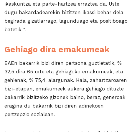
ikaskuntza eta parte-hartzea erraztea da. Uste
dugu bakardadearekin bizitzen ikassi behar dela
begirada gizatiarrago, lagunduago eta positiboago
batetik “.
Gehiago dira emakumeak
EAEn bakarrik bizi diren pertsona guztietatik, %
32,5 dira 65 urte eta gehiagoko emakumeak, eta
gehienak, % 75,4, alargunak. Hala, zahartzaroaren
bizi-etapan, emakumeek aukera gehiago dituzte
bakarrik bizitzeko gizonek baino, beraz, generoak
eragina du bakarrik bizi diren adinekoen
pertzepzio sozialean.