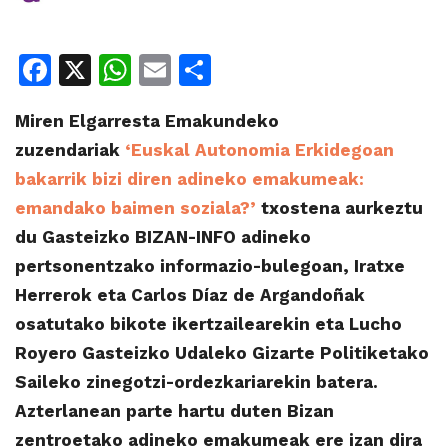
Facebook
X
WhatsApp
Email
Share
Miren Elgarresta Emakundeko
zuzendariak
‘Euskal Autonomia Erkidegoan
bakarrik bizi diren adineko emakumeak:
emandako baimen soziala?’
txostena aurkeztu
du Gasteizko BIZAN-INFO adineko
pertsonentzako informazio-bulegoan, Iratxe
Herrerok eta Carlos Díaz de Argandoñak
osatutako bikote ikertzailearekin eta Lucho
Royero Gasteizko Udaleko Gizarte Politiketako
Saileko zinegotzi-ordezkariarekin batera.
Azterlanean parte hartu duten Bizan
zentroetako adineko emakumeak ere izan dira