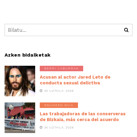
Azken bidalketak
BERRI LABURRAK
Acusan al actor Jared Leto de
conducta sexual delictiva
30 UZTAILA, 2026
EGUNEKO GAIA
Las trabajadoras de las conserveras
de Bizkaia, más cerca del acuerdo
30 UZTAILA, 2026