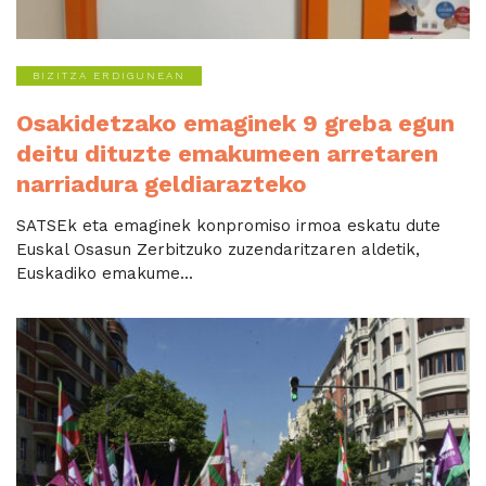
BIZITZA ERDIGUNEAN
Osakidetzako emaginek 9 greba egun
deitu dituzte emakumeen arretaren
narriadura geldiarazteko
SATSEk eta emaginek konpromiso irmoa eskatu dute
Euskal Osasun Zerbitzuko zuzendaritzaren aldetik,
Euskadiko emakume...