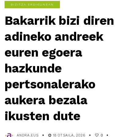
BIZITZA ERDIGUNEAN
Bakarrik bizi diren
adineko andreek
euren egoera
hazkunde
pertsonalerako
aukera bezala
ikusten dute
ANDRA.EUS
18 OTSAILA, 2026
0