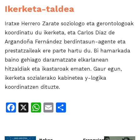
Ikerketa-taldea
Iratxe Herrero Zarate soziologo eta gerontologoak
koordinatu du ikerketa, eta Carlos Díaz de
Argandoña Fernández berdintasun-agente eta
prestatzaileak ere parte hartu du. Bi hamarkada
baino gehiago daramatzate elkarlanean
hitzaldiak eta ikastaroak ematen. Gaur egun,
ikerketa sozialerako kabinetea y-logika
koordinatzen dituzte.
Facebook
X
WhatsApp
Email
Share