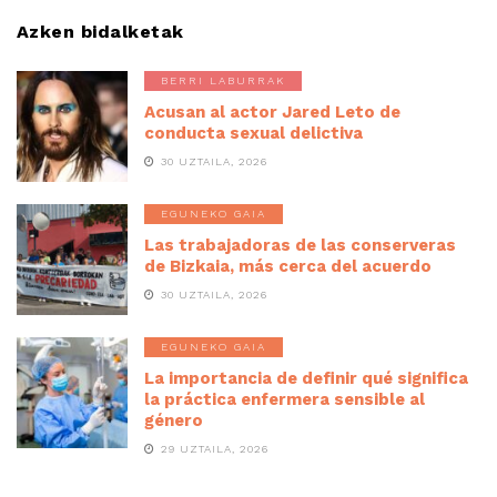
Azken bidalketak
BERRI LABURRAK
Acusan al actor Jared Leto de
conducta sexual delictiva
30 UZTAILA, 2026
EGUNEKO GAIA
Las trabajadoras de las conserveras
de Bizkaia, más cerca del acuerdo
30 UZTAILA, 2026
EGUNEKO GAIA
La importancia de definir qué significa
la práctica enfermera sensible al
género
29 UZTAILA, 2026