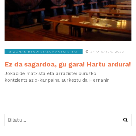
GIZONAK BERDINTASUNAREKIN BAT
24 OTSAILA, 2023
Ez da sagardoa, gu gara! Hartu ardura!
Jokabide matxista eta arrazistei buruzko
kontzientziazio-kanpaina aurkeztu da Hernanin