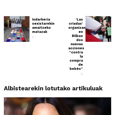
Indarkeria
‘Las
sexistarekin
criadas’
amaitzeko
organizan
matazak
en
Bilbao
<
dos
nuevas
acciones
“contra
la
compra
de
bebés”
>
Albistearekin lotutako artikuluak