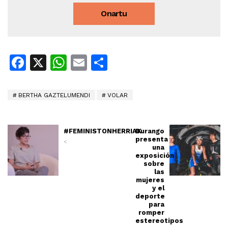
Onartu
Facebook
X
WhatsApp
Email
Share
BERTHA GAZTELUMENDI
VOLAR
#FEMINISTONHERRIAK
Durango
presenta
<
una
exposición
sobre
las
mujeres
y el
deporte
para
romper
estereotipos