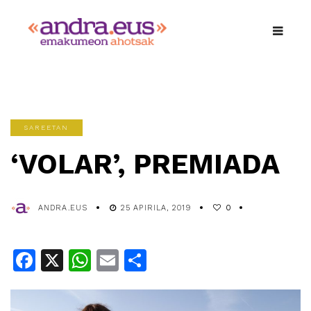
SAREETAN
‘VOLAR’, PREMIADA
ANDRA.EUS
25 APIRILA, 2019
0
Facebook
X
WhatsApp
Email
Share