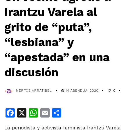
Irantzu Varela al
grito de “puta”,
“lesbiana” y
“apestada” en una
discusión
MERTXE ARRATIBEL
14 ABENDUA, 2020
0
Facebook
X
WhatsApp
Email
Share
La periodista y activista feminista Irantzu Varela