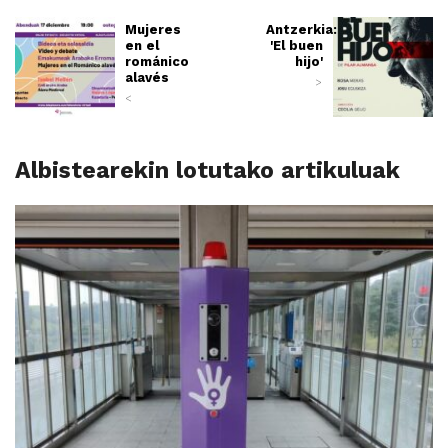
Mujeres
Antzerkia:
en el
'El buen
románico
hijo'
alavés
>
<
Albistearekin lotutako artikuluak