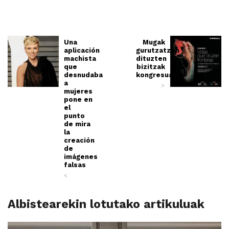
Una
Mugak
aplicación
gurutzatzen
machista
dituzten
que
bizitzak
desnudaba
kongresua
a
>
mujeres
pone en
el
punto
de mira
la
creación
de
imágenes
falsas
<
Albistearekin lotutako artikuluak