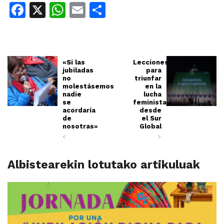
Facebook
X
WhatsApp
Email
Share
«Si las
Lecciones
jubiladas
para
no
triunfar
molestásemos
en la
nadie
lucha
se
feminista
acordaría
desde
de
el Sur
nosotras»
Global
<
>
Albistearekin lotutako artikuluak