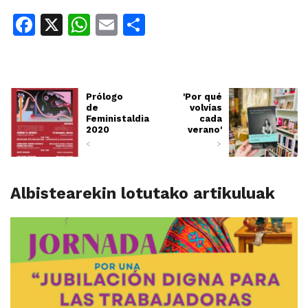
Facebook
X
WhatsApp
Email
Share
Prólogo
'Por qué
de
volvías
Feministaldia
cada
2020
verano'
<
>
Albistearekin lotutako artikuluak