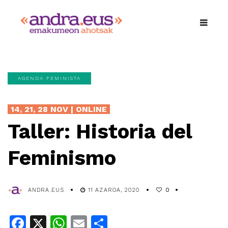
AGENDA FEMINISTA
14, 21, 28 NOV | ONLINE
Taller: Historia del
Feminismo
ANDRA.EUS
11 AZAROA, 2020
0
Facebook
X
WhatsApp
Email
Share