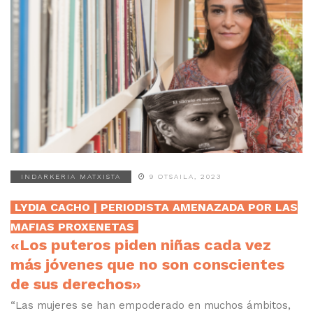
INDARKERIA MATXISTA
9 OTSAILA, 2023
LYDIA CACHO | PERIODISTA AMENAZADA POR LAS
MAFIAS PROXENETAS
«Los puteros piden niñas cada vez
más jóvenes que no son conscientes
de sus derechos»
“Las mujeres se han empoderado en muchos ámbitos,