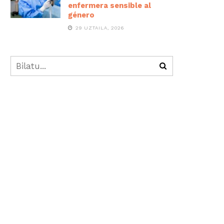
enfermera sensible al
género
29 UZTAILA, 2026