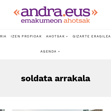
RIA
IZEN PROPIOAK
AHOTSAK
GIZARTE ERAGILE
AGENDA
soldata arrakala