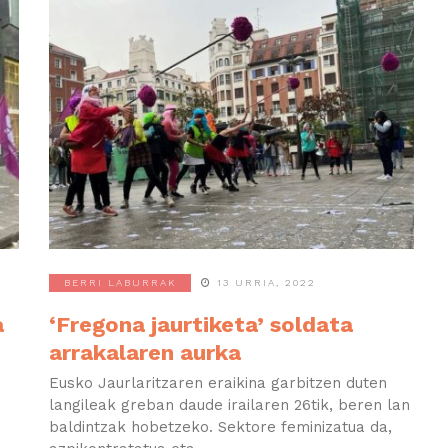
BERRI LABURRAK
13 URRIA, 2022
a
‘Fregona jaurtiketa’ soldata
arrakalaren aurka
Eusko Jaurlaritzaren eraikina garbitzen duten
langileak greban daude irailaren 26tik, beren lan
baldintzak hobetzeko. Sektore feminizatua da,