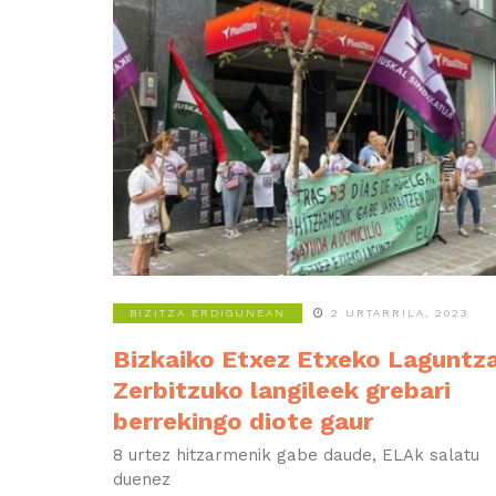
BIZITZA ERDIGUNEAN
2 URTARRILA, 2023
Bizkaiko Etxez Etxeko Laguntz
Zerbitzuko langileek grebari
berrekingo diote gaur
8 urtez hitzarmenik gabe daude, ELAk salatu
duenez