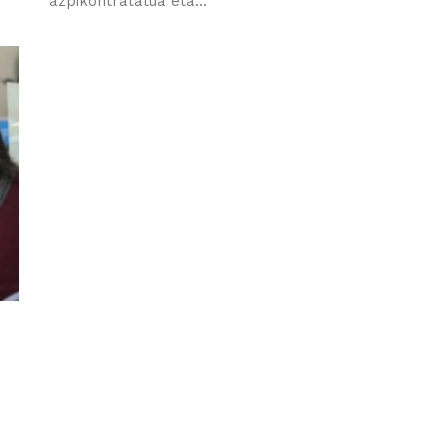
azpikontratatua eta...