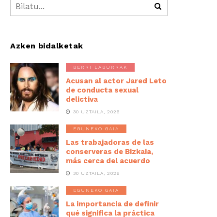
Azken bidalketak
BERRI LABURRAK
Acusan al actor Jared Leto
de conducta sexual
delictiva
30 UZTAILA, 2026
EGUNEKO GAIA
Las trabajadoras de las
conserveras de Bizkaia,
más cerca del acuerdo
30 UZTAILA, 2026
EGUNEKO GAIA
La importancia de definir
qué significa la práctica