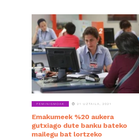
FEMINISMOAK
21 UZTAILA, 2021
Emakumeek %20 aukera
gutxiago dute banku bateko
mailegu bat lortzeko