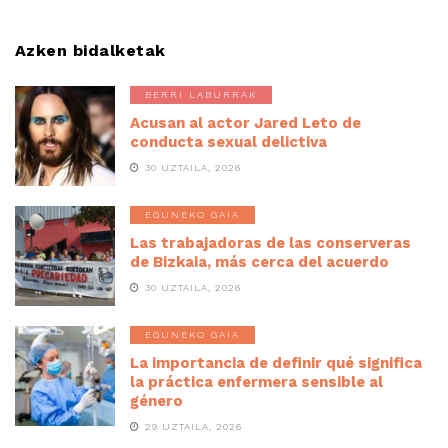
Azken bidalketak
BERRI LABURRAK
Acusan al actor Jared Leto de
conducta sexual delictiva
30 UZTAILA, 2026
EGUNEKO GAIA
Las trabajadoras de las conserveras
de Bizkaia, más cerca del acuerdo
30 UZTAILA, 2026
EGUNEKO GAIA
La importancia de definir qué significa
la práctica enfermera sensible al
género
29 UZTAILA, 2026