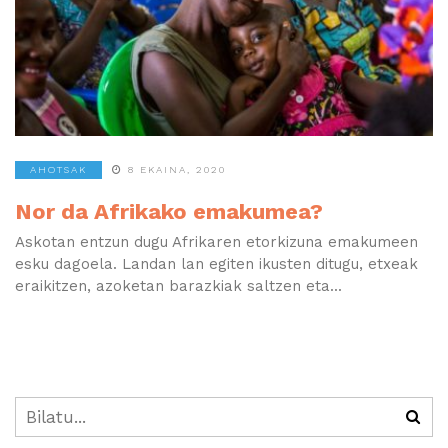
AHOTSAK
8 EKAINA, 2020
Nor da Afrikako emakumea?
Askotan entzun dugu Afrikaren etorkizuna emakumeen
esku dagoela. Landan lan egiten ikusten ditugu, etxeak
eraikitzen, azoketan barazkiak saltzen eta...