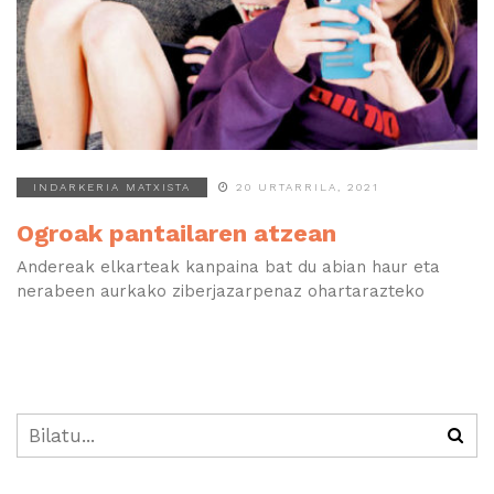
INDARKERIA MATXISTA
20 URTARRILA, 2021
Ogroak pantailaren atzean
Andereak elkarteak kanpaina bat du abian haur eta
nerabeen aurkako ziberjazarpenaz ohartarazteko