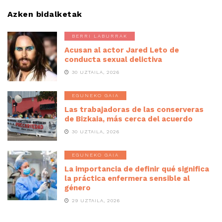
Azken bidalketak
BERRI LABURRAK
Acusan al actor Jared Leto de
conducta sexual delictiva
30 UZTAILA, 2026
EGUNEKO GAIA
Las trabajadoras de las conserveras
de Bizkaia, más cerca del acuerdo
30 UZTAILA, 2026
EGUNEKO GAIA
La importancia de definir qué significa
la práctica enfermera sensible al
género
29 UZTAILA, 2026