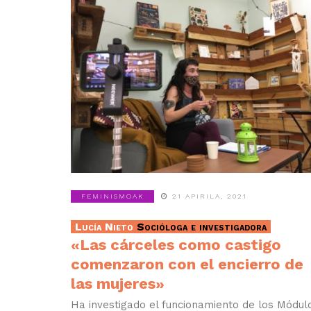
FEMINISMOAK
21 APIRILA, 2021
Lucía Nieto
Socióloga e investigadora
«Las cárceles como castigo
comenzaron con el encierro de
las mujeres»
Ha investigado el funcionamiento de los Módul