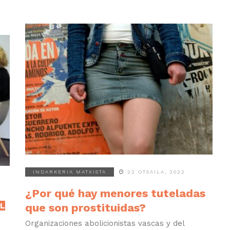
INDARKERIA MATXISTA
22 OTSAILA, 2022
¿Por qué hay menores tuteladas
EL
que son prostituidas?
Organizaciones abolicionistas vascas y del