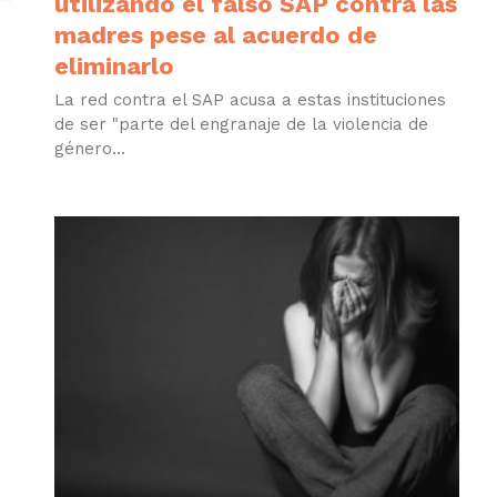
utilizando el falso SAP contra las
madres pese al acuerdo de
eliminarlo
La red contra el SAP acusa a estas instituciones
de ser "parte del engranaje de la violencia de
género...