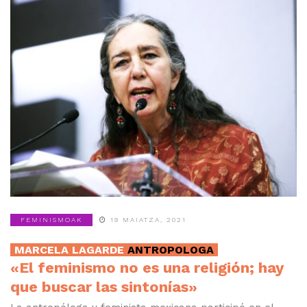
FEMINISMOAK
19 MAIATZA, 2021
MARCELA LAGARDE
ANTROPOLOGA
«El feminismo no es una religión; hay
que buscar las sintonías»