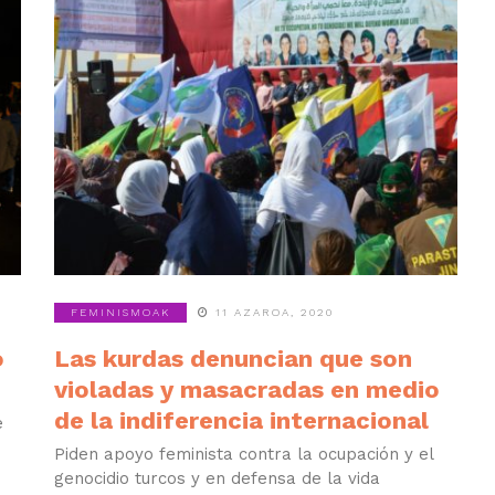
FEMINISMOAK
11 AZAROA, 2020
o
Las kurdas denuncian que son
violadas y masacradas en medio
de la indiferencia internacional
e
Piden apoyo feminista contra la ocupación y el
genocidio turcos y en defensa de la vida