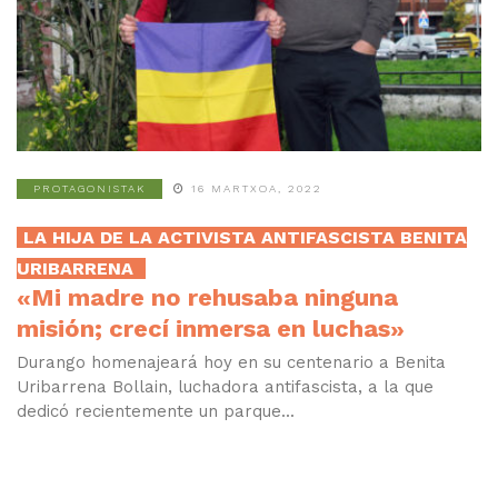
PROTAGONISTAK
16 MARTXOA, 2022
LA HIJA DE LA ACTIVISTA ANTIFASCISTA BENITA
URIBARRENA
«Mi madre no rehusaba ninguna
misión; crecí inmersa en luchas»
Durango homenajeará hoy en su centenario a Benita
Uribarrena Bollain, luchadora antifascista, a la que
dedicó recientemente un parque...