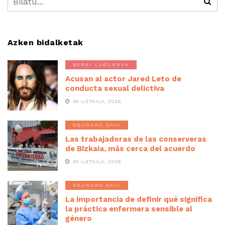
Azken bidalketak
BERRI LABURRAK
Acusan al actor Jared Leto de
conducta sexual delictiva
30 UZTAILA, 2026
EGUNEKO GAIA
Las trabajadoras de las conserveras
de Bizkaia, más cerca del acuerdo
30 UZTAILA, 2026
EGUNEKO GAIA
La importancia de definir qué significa
la práctica enfermera sensible al
género