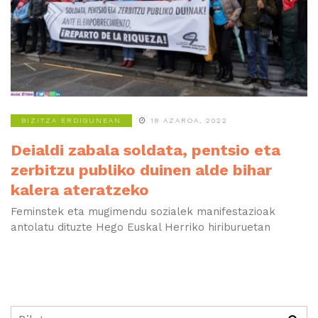
Karta
BIZITZA ERDIGUNEAN
18 AZAROA, 2022
Deialdi zabala soldata, pentsio eta
zerbitzu publiko duinen alde bihar
kalera ateratzeko
Feminstek eta mugimendu sozialek manifestazioak
antolatu dituzte Hego Euskal Herriko hiriburuetan