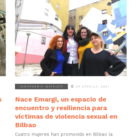
INDARKERIA MATXISTA
24 OTSAILA, 2021
s
Nace Emargi, un espacio de
encuentro y resiliencia para
víctimas de violencia sexual en
Bilbao
Cuatro mujeres han promovido en Bilbao la