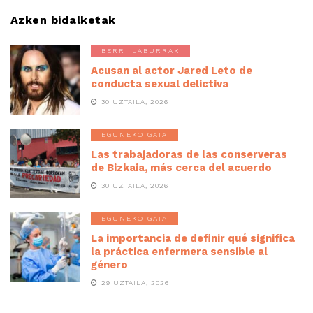
Azken bidalketak
BERRI LABURRAK
Acusan al actor Jared Leto de
conducta sexual delictiva
30 UZTAILA, 2026
EGUNEKO GAIA
Las trabajadoras de las conserveras
de Bizkaia, más cerca del acuerdo
30 UZTAILA, 2026
EGUNEKO GAIA
La importancia de definir qué significa
la práctica enfermera sensible al
género
29 UZTAILA, 2026