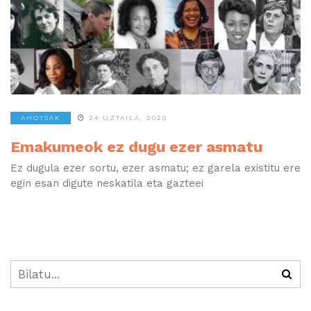
AHOTSAK
24 UZTAILA, 2020
Emakumeok ez dugu ezer asmatu
Ez dugula ezer sortu, ezer asmatu; ez garela existitu ere
egin esan digute neskatila eta gazteei