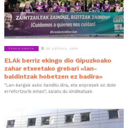
FEMINISMOAK
20 UZTAILA, 2020
ELAk berriz ekingo dio Gipuzkoako
zahar etxeetako grebari «lan-
baldintzak hobetzen ez badira»
"Lan-kargak asko handitu dira, eta enpresek ez dute
errefortzurik eman", salatu du sindikatuak