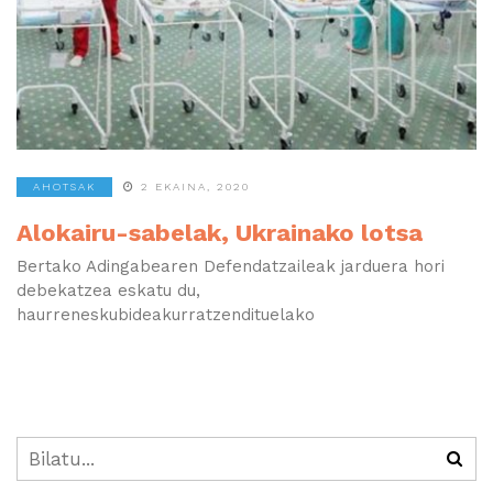
AHOTSAK
2 EKAINA, 2020
Alokairu-sabelak, Ukrainako lotsa
Bertako Adingabearen Defendatzaileak jarduera hori
debekatzea eskatu du,
haurreneskubideakurratzendituelako