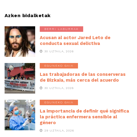
Azken bidalketak
BERRI LABURRAK
Acusan al actor Jared Leto de
conducta sexual delictiva
30 UZTAILA, 2026
EGUNEKO GAIA
Las trabajadoras de las conserveras
de Bizkaia, más cerca del acuerdo
30 UZTAILA, 2026
EGUNEKO GAIA
La importancia de definir qué significa
la práctica enfermera sensible al
género
29 UZTAILA, 2026