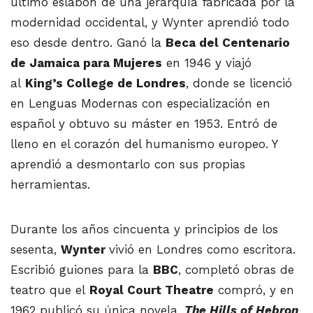
último eslabón de una jerarquía fabricada por la
modernidad occidental, y Wynter aprendió todo
eso desde dentro. Ganó la
Beca del Centenario
de Jamaica para Mujeres
en 1946 y viajó
al
King’s College de Londres
, donde se licenció
en Lenguas Modernas con especialización en
español y obtuvo su máster en 1953. Entró de
lleno en el corazón del humanismo europeo. Y
aprendió a desmontarlo con sus propias
herramientas.
Durante los años cincuenta y principios de los
sesenta,
Wynter
vivió en Londres como escritora.
Escribió guiones para la
BBC
, completó obras de
teatro que el
Royal Court Theatre
compró, y en
1962 publicó su única novela,
The Hills of Hebron
,