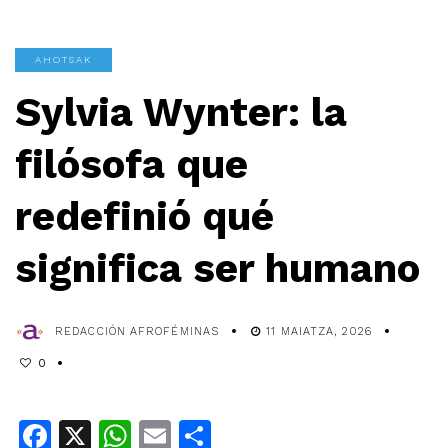
AHOTSAK
Sylvia Wynter: la
filósofa que
redefinió qué
significa ser humano
REDACCIÓN AFROFÉMINAS
11 MAIATZA, 2026
0
Facebook
X
WhatsApp
Email
Share