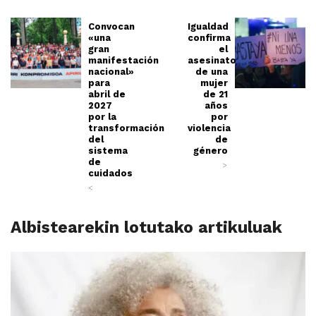
Convocan
Igualdad
«una
confirma
gran
el
manifestación
asesinato
nacional»
de una
para
mujer
abril de
de 21
2027
años
por la
por
transformación
violencia
del
de
sistema
género
de
>
cuidados
<
Albistearekin lotutako artikuluak