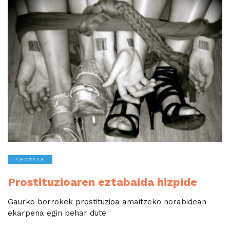
AHOTSAK
Prostituzioaren eztabaida hizpide
Gaurko borrokek prostituzioa amaitzeko norabidean
ekarpena egin behar dute