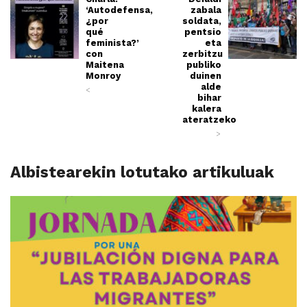
‘Autodefensa,
zabala
¿por
soldata,
qué
pentsio
feminista?’
eta
con
zerbitzu
Maitena
publiko
Monroy
duinen
alde
<
bihar
kalera
ateratzeko
>
Albistearekin lotutako artikuluak