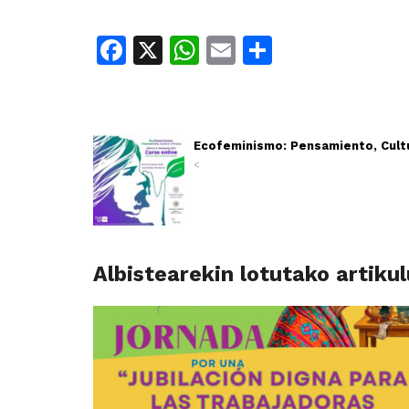
Facebook
X
WhatsApp
Email
Share
Ecofeminismo: Pensamiento, Cultu
<
Albistearekin lotutako artiku