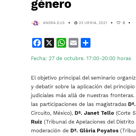
género
ANDRA.EUS
23 URRIA, 2021
0
Facebook
X
WhatsApp
Email
Share
Fecha: 27 de octubre. 17:00-20:00 horas
El objetivo principal del seminario orga
y debatir sobre la aplicación del princip
judiciales más allá de nuestras fronteras.
las participaciones de las magistradas
Dª.
Circuito, México),
Dª. Janet Tello
(Corte 
Ruiz
(Tribunal de Apelaciones del Distrito
moderación de
Dª. Glòria Poyatos
(Tribu