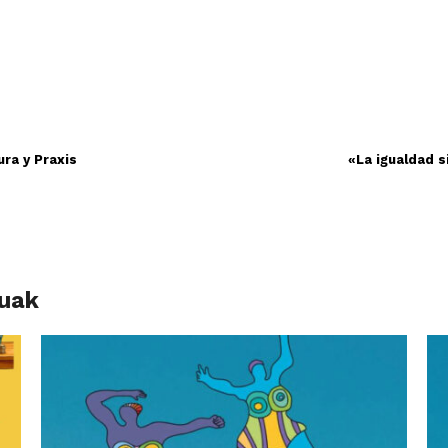
ra y Praxis
«La igualdad 
luak