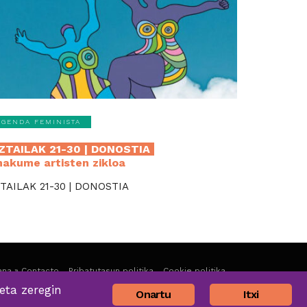
AGENDA FEMINISTA
ZTAILAK 21-30 | DONOSTIA
akume artisten zikloa
TAILAK 21-30 | DONOSTIA
na » Contacto
Pribatutasun politika
Cookie politika
eta zeregin
Onartu
Itxi