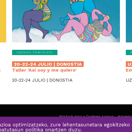
AGENDA FEMINISTA
20-22-24 JULIO | DONOSTIA
U
s
Taller ‘Así soy y me quiero’
Em
20-22-24 JULIO | DONOSTIA
UZ
Nortzuk gara » Quiénes somos
Harrema
zioa optimizatzeko, zure lehentasunetara egokitzeko 
ibatutasun politika onartzen duzu.