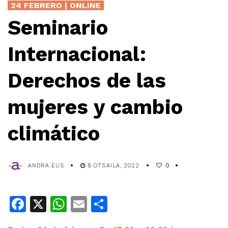
24 FEBRERO | ONLINE
Seminario
Internacional:
Derechos de las
mujeres y cambio
climático
ANDRA.EUS
8 OTSAILA, 2022
0
Facebook
X
WhatsApp
Email
Share