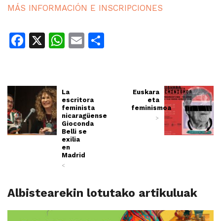
MÁS INFORMACIÓN E INSCRIPCIONES
Facebook
X
WhatsApp
Email
Share
La
Euskara
escritora
eta
feminista
feminismoa
nicaragüense
>
Gioconda
Belli se
exilia
en
Madrid
<
Albistearekin lotutako artikuluak