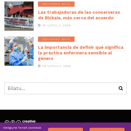
EGUNEKO GAIA
Las trabajadoras de las conserveras
de Bizkaia, más cerca del acuerdo
30 UZTAILA, 2026
EGUNEKO GAIA
La importancia de definir qué significa
la práctica enfermera sensible al
género
29 UZTAILA, 2026
Webgune honek cookieak
Nortzuk gara » Quiénes somos