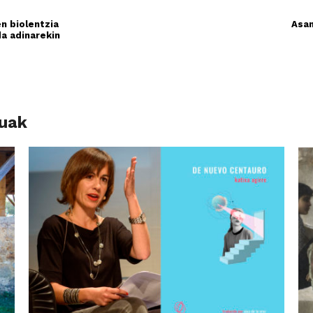
n biolentzia
Asam
da adinarekin
luak