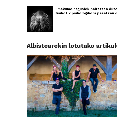
Emakume nagusiek pairatzen dute
fisikotik psikologikora pasatzen 
<
Albistearekin lotutako artiku