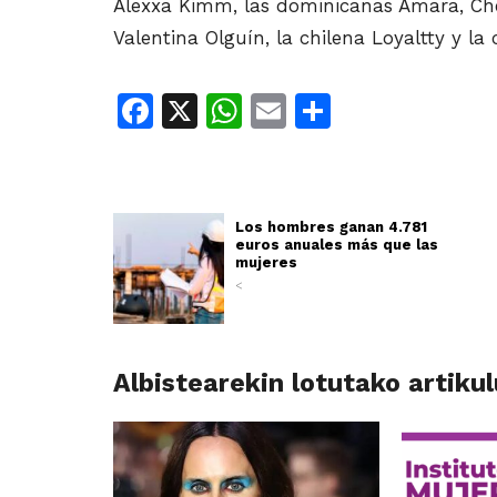
Alexxa Kimm, las dominicanas Amara, Chel
Valentina Olguín, la chilena Loyaltty y la
Facebook
X
WhatsApp
Email
Share
Los hombres ganan 4.781
euros anuales más que las
mujeres
<
Albistearekin lotutako artiku