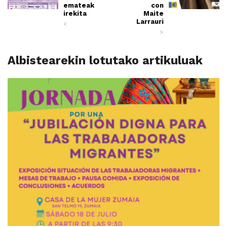
emateak
con
irekita
Maite
Larrauri
<
>
Albistearekin lotutako artikuluak