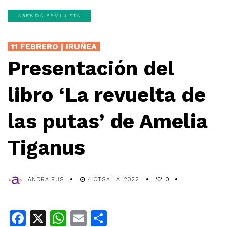
AGENDA FEMINISTA
11 FEBRERO | IRUÑEA
Presentación del
libro ‘La revuelta de
las putas’ de Amelia
Tiganus
ANDRA.EUS
4 OTSAILA, 2022
0
Facebook
X
WhatsApp
Email
Share