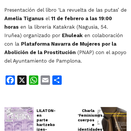
Presentación del libro ‘La revuelta de las putas’ de
Amelia Tiganus
el
11 de febrero a las 19:00
horas
en la librería Katakrak (Nagusia, 54.
Iruñea) organizado por
Ehuleak
en colaboración
con la
Plataforma Navarra de Mujeres por la
Abolición de la Prostitución
(PNAP) con el apoyo
del Ayuntamiento de Pamplona.
Facebook
X
WhatsApp
Email
Share
LILATON-
Charla
en
‘Feminismos,
parte
cuerpos
hartzeko
e
izen-
identidades’