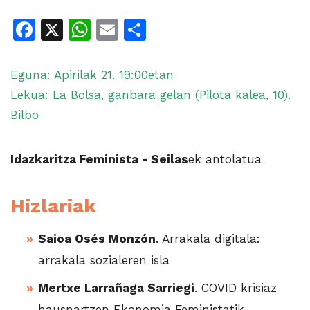
Facebook
X
WhatsApp
Email
Share
Eguna: Apirilak 21. 19:00etan
Lekua: La Bolsa, ganbara gelan (Pilota kalea, 10).
Bilbo
Idazkaritza Feminista - Seilas
ek antolatua
Hizlariak
Saioa Osés Monzón
. Arrakala digitala:
arrakala sozialeren isla
Mertxe Larrañaga Sarriegi
. COVID krisiaz
hausnartzen Ekonomia Feministatik