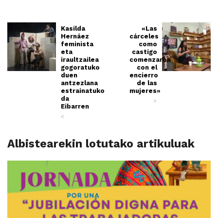
Kasilda
«Las
Hernáez
cárceles
feminista
como
eta
castigo
iraultzailea
comenzaron
gogoratuko
con el
duen
encierro
antzezlana
de las
estrainatuko
mujeres»
da
>
Eibarren
<
Albistearekin lotutako artikuluak